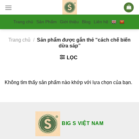
Skip
to
content
Trang chủ
Sản Phẩm
Giới thiệu
Blog
Liên hệ
Trang chủ
/
Sản phẩm được gắn thẻ “cách chế biến
dừa sáp”
LỌC
Không tìm thấy sản phẩm nào khớp với lựa chọn của bạn.
BIG S VIỆT NAM