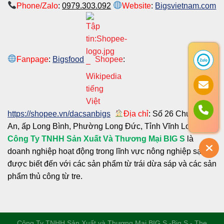
Phone/Zalo
:
0979.303.092
Website
:
Bigsvietnam.com
Fanpage
:
Bigsfood
Shopee
:
https://shopee.vn/dacsanbigs
Địa chỉ
: Số 26 Chu Văn
An, ấp Long Bình, Phường Long Đức, Tỉnh Vĩnh Long
Công Ty TNHH Sản Xuất Và Thương Mại BIG S
là
doanh nghiệp hoạt động trong lĩnh vực nông nghiệp sạch
được biết đến với các sản phẩm từ trái dừa sáp và các sản
phẩm thủ công từ tre.
Công Ty TNHH Sản Xuất và Thương Mại BIG S
-Big S - The