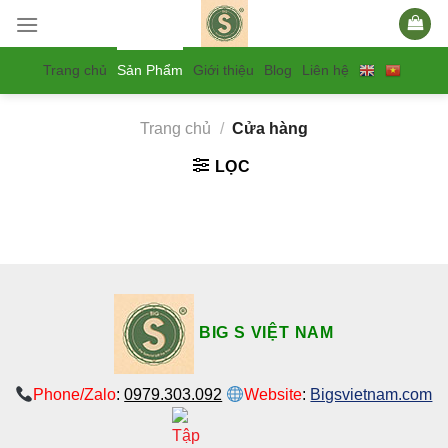
Trang chủ
Sản Phẩm
Giới thiệu
Blog
Liên hệ
Trang chủ
/
Cửa hàng
LỌC
BIG S VIỆT NAM
Phone/Zalo
:
0979.303.092
Website
:
Bigsvietnam.com