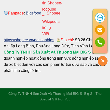
Fanpage
:
Bigsfood
Shopee
:
https://shopee.vn/dacsanbigs
Địa chỉ
: Số 26 Chu Văn
An, ấp Long Bình, Phường Long Đức, Tỉnh Vĩnh Long
Công Ty TNHH Sản Xuất Và Thương Mại BIG S
là
doanh nghiệp hoạt động trong lĩnh vực nông nghiệp sạch
được biết đến với các sản phẩm từ trái dừa sáp và các sản
phẩm thủ công từ tre.
Công Ty TNHH Sản Xuất và Thương Mại BIG S
-Big S - The
Special Gift For You