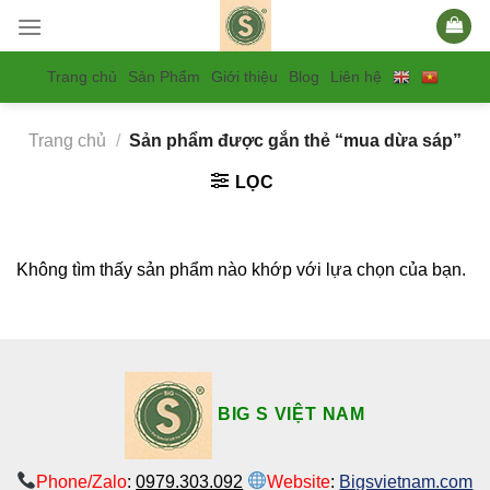
Skip
to
content
Trang chủ
Sản Phẩm
Giới thiệu
Blog
Liên hệ
Trang chủ
/
Sản phẩm được gắn thẻ “mua dừa sáp”
LỌC
Không tìm thấy sản phẩm nào khớp với lựa chọn của bạn.
BIG S VIỆT NAM
Phone/Zalo
:
0979.303.092
Website
:
Bigsvietnam.com