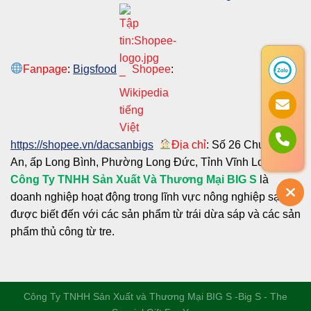
Fanpage
:
Bigsfood
Shopee
:
https://shopee.vn/dacsanbigs
Địa chỉ
: Số 26 Chu Văn
An, ấp Long Bình, Phường Long Đức, Tỉnh Vĩnh Long
Công Ty TNHH Sản Xuất Và Thương Mại BIG S
là
doanh nghiệp hoạt động trong lĩnh vực nông nghiệp sạch
được biết đến với các sản phẩm từ trái dừa sáp và các sản
phẩm thủ công từ tre.
Công Ty TNHH Sản Xuất và Thương Mại BIG S
-Big S - The