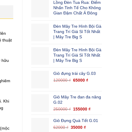
Lồng Đèn Tua Rua: Điểm
Nhấn Tinh Tế Cho Không
Gian Đậm Chất Á Đông
Đèn Mây Tre Hình Bội Gà
Trang Trí Giá Sỉ Tốt Nhất
lên
| Mây Tre Big S
 thuật
Đèn Mây Tre Hình Bội Gà
Trang Trí Giá Sỉ Tốt Nhất
| Mây Tre Big S
ở hữu
Giỏ đựng trái cây G.03
120000
₫
65000
₫
nghiêm
Giỏ Mây Tre đan đa năng
. Khi
G.02
ng
250000
₫
155000
₫
Giỏ Đựng Quà Tết G.01
62000
₫
35000
₫
 (mộc