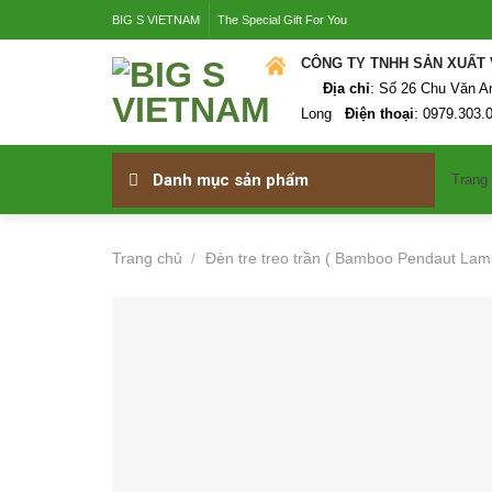
Skip
BIG S VIETNAM
The Special Gift For You
to
content
CÔNG TY TNHH SẢ
Địa chỉ
: Số 26 Chu Văn A
Long
Điện thoại
: 0979.303.
Danh mục sản phẩm
Trang
Trang chủ
/
Đèn tre treo trần ( Bamboo Pendaut Lam