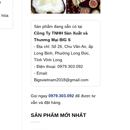
n
g hóa
Sản phẩm đang sẵn có tại
Công Ty TNHH Sản Xuất và
Thương Mại BIG S
- Địa chỉ: Số 26, Chu Văn An, ấp
Long Binh, Phường Long Đức,
Tỉnh Vĩnh Long.
- Điện thoại: 0979.303.092
- Email:
Bigsvietnam2018@gmail.com
Gọi ngay
0979.303.092
để được tư
vẫn và đặt hàng.
SẢN PHẨM MỚI NHẤT