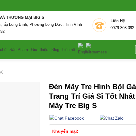
N XUẤT VÀ THƯƠNG MẠI BIG S
Liên
n, ấp Long Bình, Phường Long Đức, Tỉnh Vĩnh
0979.303.092
092
T
 chủ
Sản Phẩm
Giới thiệu
Blog
Liên hệ
k
p)
Đèn Mây Tre Hình Bội Gà
Trang Trí Giá Sỉ Tốt Nhất 
Mây Tre Big S
Khuyến mại: