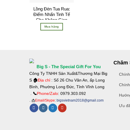
Lồng Đèn Tua Rua:
Điểm Nhấn Tinh Tế
Cho Không Gian
Đậm Chất Á Đông
Mua hàng
Chăm 
Big S - The Special Gift For You
Công Ty TNHH Sản Xuất&Thương Mại Big
Chính
S
🏠
Địa chỉ
: Số 26 Chu Văn An, ấp Long
Chính
Bình, Phường Long Đức, Tỉnh Vĩnh Long
.
📞
Phone/Zalo
: 0979.303.092
Hướng
.
📩
Email/Skype
:
bigsvietnam2018@gmail.com
Ưu đã