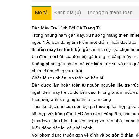
Mô tả
Đánh giá (0)
Thông tin thanh toán
Đèn Mây Tre Hình Bội Gà Trang Trí
Trong những năm gần đây, xu hướng mang thiên nhiên 
ngôi. Nếu bạn đang tìm kiếm một điểm nhấn độc đáo, 
thì
đèn mây tre hình bội gà
chính là sự lựa chọn hoà
Ưu điểm nổi bật của đèn bội gà trang trí bằng mây tre
Không phải ngẫu nhiên mà các kiến trúc sư và chủ quá
nhiều điểm cộng vượt trội:
Chất liệu tự nhiên, an toàn và bền bỉ
Đèn được làm hoàn toàn từ nguồn nguyên liệu tre trúc 
ngặt, đèn mây tre có độ bền cao, không bị ẩm mốc và 
Hiệu ứng ánh sáng nghệ thuật, ấm cúng
Thiết kế độc đáo của đèn bội gà thường kết hợp giữa 
kết hợp với bóng đèn LED ánh sáng vàng ấm, các nan t
(shadow) hình hình học lên tường và trần nhà, mang l
Kiểu dáng độc lạ, dễ phối cảnh
Với phom dáng thuôn gọn về đỉnh và bo tròn ở thân, 