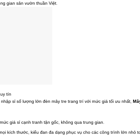
ng gian sân vườn thuần Việt.
uy tín
hập sỉ số lượng lớn đèn mây tre trang trí với mức giá tối ưu nhất,
Mây
c giá sỉ cạnh tranh tận gốc, không qua trung gian.
i kích thước, kiểu đan đa dạng phục vụ cho các công trình lớn nhỏ t