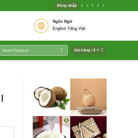
Đăng nhập
 Hệ
Ngôn Ngữ
English Tiếng Việt
ìm
Giỏ hàng /
0
₫
iếm:
|