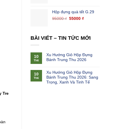
Hộp đựng quà tết G.29
95000
₫
55000
₫
BÀI VIẾT – TIN TỨC MỚI
Xu Hướng Giỏ Hộp Đựng
10
Bánh Trung Thu 2026
Th6
Xu Hướng Giỏ Hộp Đựng
10
Bánh Trung Thu 2026: Sang
Th6
Trọng, Xanh Và Tinh Tế
 Tre
oàn