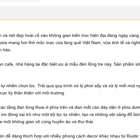
và nét đẹp hoài cổ vào không gian kiến trúc hiện đại đang ngày càng 
vừa mang hơi thở mộc mạc của làng quê Việt Nam, vừa tinh tế và nghệ
n hảo.
n cafe, nhà hàng lại đặc biệt ưu ái mẫu đèn lồng tre này. Sản phẩm s
tự nhiên chọn lọc. Trải qua quy trình xử lý phơi sấy và xử lý mối mọt 
cực kỳ thân thiện với môi trường.
các tầng đan lóng thưa ở phía trên và đan mắt cáo dày dặn ở phía dưới
re đóng vai trò như một bộ lọc tự nhiên, tạo ra những vệt sáng đổ bó
ại một không gian vô cùng huyền ảo và thư thái.
đèn dễ dàng thích hợp với nhiều phong cách decor khác nhau từ Rustic