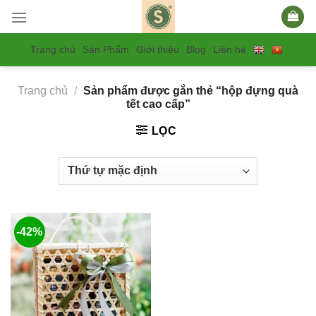
Skip
to
content
Trang chủ
Sản Phẩm
Giới thiệu
Blog
Liên hệ
Trang chủ
/
Sản phẩm được gắn thẻ “hộp đựng quà
tết cao cấp”
LỌC
-42%