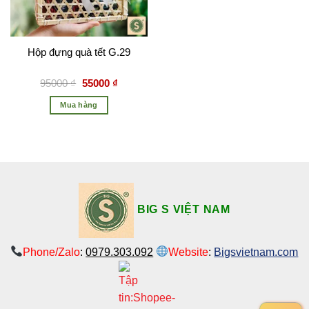
Hộp đựng quà tết G.29
95000
₫
55000
₫
Mua hàng
BIG S VIỆT NAM
Phone/Zalo
:
0979.303.092
Website
:
Bigsvietnam.com