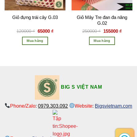
Giỏ Mây Tre đan đa năng
Giỏ đựng trái cây G.03
G.02
120000
₫
65000
₫
250000
₫
155000
₫
Mua hàng
Mua hàng
BIG S VIỆT NAM
Phone/Zalo
:
0979.303.092
Website
:
Bigsvietnam.com