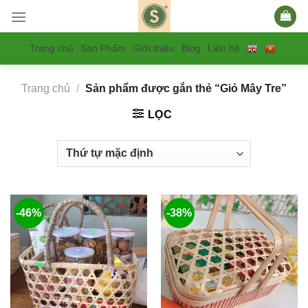
Skip
to
content
Trang chủ
Sản Phẩm
Giới thiệu
Blog
Liên hệ
Trang chủ
/
Sản phẩm được gắn thẻ “Giỏ Mây Tre”
LỌC
-46%
-38%