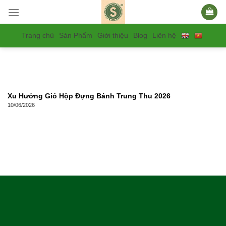
Skip
to
content
Trang chủ
Sản Phẩm
Giới thiệu
Blog
Liên hệ
Xu Hướng Giỏ Hộp Đựng Bánh Trung Thu 2026
10/06/2026