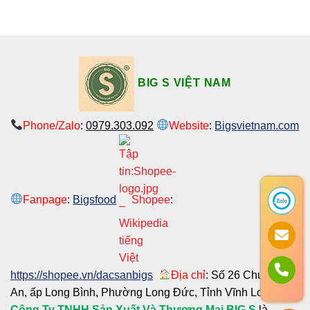
BIG S VIỆT NAM
Phone/Zalo
:
0979.303.092
Website
:
Bigsvietnam.com
Fanpage
:
Bigsfood
Shopee
:
https://shopee.vn/dacsanbigs
Địa chỉ
: Số 26 Chu Văn
An, ấp Long Bình, Phường Long Đức, Tỉnh Vĩnh Long
Công Ty TNHH Sản Xuất Và Thương Mại BIG S
là