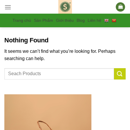
Skip
to
content
Trang chủ
Sản Phẩm
Giới thiệu
Blog
Liên hệ
Nothing Found
It seems we can’t find what you’re looking for. Perhaps
searching can help.