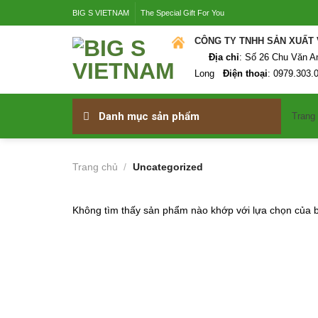
Skip
BIG S VIETNAM
The Special Gift For You
to
content
CÔNG TY TNHH SẢ
Địa chỉ
: Số 26 Chu Văn A
Long
Điện thoại
: 0979.303.
Danh mục sản phẩm
Trang
Trang chủ
/
Uncategorized
Không tìm thấy sản phẩm nào khớp với lựa chọn của 