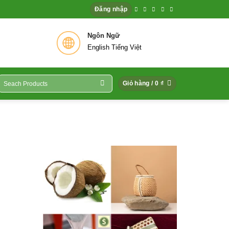
Đăng nhập
 Hệ
Ngôn Ngữ
English Tiếng Việt
ìm
Giỏ hàng /
0
₫
iếm: