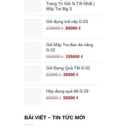
Trang Trí Giá Sỉ Tốt Nhất |
Mây Tre Big S
Giỏ đựng trái cây G.03
120000
₫
65000
₫
Giỏ Mây Tre đan đa năng
G.02
250000
₫
155000
₫
Giỏ Đựng Quà Tết G.01
62000
₫
35000
₫
Hộp đựng quà tết G.29
95000
₫
55000
₫
BÀI VIẾT – TIN TỨC MỚI