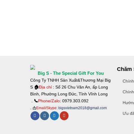
Chăm 
Big S - The Special Gift For You
Công Ty TNHH Sản Xuất&Thương Mại Big
Chính
S
🏠
Địa chỉ
: Số 26 Chu Văn An, ấp Long
Chính
Bình, Phường Long Đức, Tỉnh Vĩnh Long
.
📞
Phone/Zalo
: 0979.303.092
Hướng
.
📩
Email/Skype
:
bigsvietnam2018@gmail.com
Ưu đã