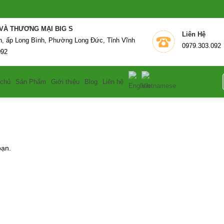
N XUẤT VÀ THƯƠNG MẠI BIG S
Liên
n, ấp Long Bình, Phường Long Đức, Tỉnh Vĩnh
0979.303.092
092
T
 chủ
Sản Phẩm
Giới thiệu
Blog
Liên hệ
k
bạn.