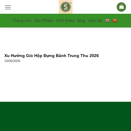
Skip
to
content
Trang chủ
Sản Phẩm
Giới thiệu
Blog
Liên hệ
Xu Hướng Giỏ Hộp Đựng Bánh Trung Thu 2026
10/06/2026